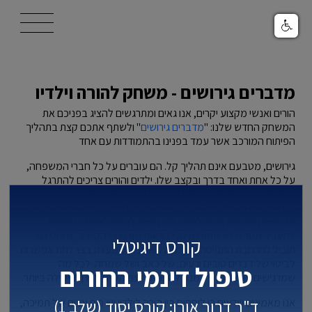
/templates/t4033/images/logo.svg
מדברים גירושים - משחק להורה וילדיו
הורים ואנשי מקצוע יקרים, אנו גאים ומתרגשים להציג בפניכם את
המשחק החדש שלנו: "
מדברים גירושים
" ולשתף אתכם קצת בתהליך
הפיתוח המורכב אשר עמד בפנינו בהתמודדות עם אחד
גירושים, מטבעם אינם תהליך קל. הם עוברים על כל חברי המשפחה,
על כל אחת ואחד בדרך ובקצב שלו. ילדים והורים צריכים להתרגל
לשינויים רבים. שינויים שאינם נקבעים או ניתנים לבחירת הילדים. יחד
עם זאת אנו יודעים כי הדיבור באווירה משפחתית בטוחה וישירה מקל,
על חווית הבדידות ועשוי לחזק. לכן ח
שוב לנסות לאפשר לשוחח,
להעביר מסר שלא מתעלמים, להראות מוכנות להקשיב, שאולי גם
קורס דיגיטלי
תוביל להרחבת התפיסה לגבי מה שארע ומשמעותו. רצוי לתת אפשרות
לביטוי של דברים טובים ורעים, של כאב ושל שמחה. לכל מה
טיפול דינמי בהורים
שמרגישים וחושבים, על מנת להתמודד עם הקיים בדרך היעילה ביותר.
ד"ר דרור אורן: קורס יסוד (שלב 1)
אנו מאמינים ויודעים כי ליחסים בין הורה לילדיו יש כוח עצום של תמיכה,