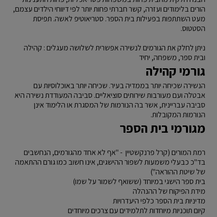
הורים בלימודים ועזרה, קשר חברתי פחות יותר לפי דיווחי הילדים עצמם,
מעט השתתפות בפעילות בית הספר. סטריאוטיפ לאשה. תפיסת
הסטטוס.
ניתן לחלק את הגורמים לנשירה אפשרית לשלושה מעגלים : קהילה
ובית ספר, משפחה, יחיד
גורמי קהילה
הנשירה שכיחה יותר בממדיה בעיר. שכיחה יותר באוכלוסיות עם
אבטלה ועם מעורבות שירותים סוציאליים. סביבה המעודדת נשירה היא
סביבה עבריינית, אשר בה הנורמות של המסגרת או הלימוד אינן
הנורמות המקובלות.
מגורמי בית הספר
רמת המורים (קרל פרנקשטיין - "אף לא אחד מהגורמים, הנחשבים
בד"כ כבעלי משמעות לשפור ההישגים, אינו חשוב כמו גורם ההתאמה
של שיטת ההוראה")
בית ספר הישגי במיוחד (ששואף לשמור על שמו)
מידת הפיקוח של ההנהלה
מדיניות בית הספר כלפי היעדרויות
קיום תוכניות מיוחדות לתלמידים עם צרכים מיוחדים