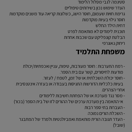
סטיגמה לגבי מסלול הלימוד
העדר שימוש נכון בשירותים טיפוליים
גרימת חויות שעמום, חוסר הישג, כשלונות קריאה עוד משנים מוקדמות
חוסר גילוי בעיות מוקדמות
דחית הילד החלש
תוכנית לימודים לא מותאמת לפרט
הבלטת קונפליקט עם שכבות אחרות
ריחוק גאוגרפי
משפחת התלמיד
- רמת התערבות : חוסר מעורבות, טיפוח, עניין ואכפתיות/יכולת
מודעות לחיסורים, קשר עם בית הספר.
- חוסר יכולת השכלתית או של זמן, לטפח / לעזור.
בעיות כלכליות הדורשות התגיסות בעבודה או בעזרה אינטנסיבית
אחרי הצהרים.
- מסר נגד מערכת או של הפחתת חשיבות ללימודים
אי התאמה בין מערכת ערכים של ההורים לזו של בית הספר (בכור)
- העברות בתי ספר רבות
- השכלת הורים נמוכה
- העדר תגובה הורית מותאמת ואמביולנטיות ולמרד של המתבגר
(שובל)