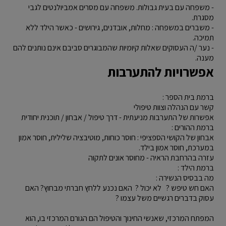
- משפחה עם בעית גבולות. משפחה עם מסרים אמביולנטים לגבי
מסגרת.
- משברים במשפחה : מחלות, אובדנים, גירושים - כאשר הילד ללא
תמיכה.
- נער /ה העסוקים שאלות קיומיות שהמבוגרים סביבם אינם נותנים להם
מענה.
אפשרויות להתערבות
ברמת בית הספר :
קשר עם הנהלה וצוות טיפולי
אפשרות של התערבות מניעתית - דרך טיפול / אבחון / תוכנית יחודית
ברמת ההורים :
אבחון של הקושי הספציפי : חוסר כוחות, מוטיבציה שלילית, חוסר אמון
במערכת, חוסר אמון בילד.
עזרה בהרחבת הראיה - מחוסר אונים לתקוה
ברמת הילד :
מה בבסיס הנשירה :
האם חש טיפש ? לא יכול ? האם נכנע ללחץ חברתי מבחוץ? האם
עסוק בדברים רגשיים משל עצמו ?
המפתח המרכזי, שאנשי החינוך והטיפול הם הגורם המרכזי בו, הוא