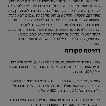
יצירת קשר עם הנער - כגורם אמפאטי שאינו חובר ל ' מ ע ר כ ת'. ניסיון
להבין מה עומד מאחורי החלטתו. א"כ ניסיון להרחיב ראייתו. לא כל אדם
צעיר צריך או יכול להיות תלמיד. אבל אם יקבל הכוונה למצוא דרך, לא
מתוך זעם, תסכול או חוסר אונים, הוא יכול לפתח עצמו כאדם מסתגל.
הפספוס הוא כאשר המערכת אינה מנסה להבין מה עומד באמת
מאחורי ההתנהגות אלה מגיבה בדפוס נוקשה שגורם לתגובה
השרדותית ולא מתפשרת. כאשר המסגרת נסוגה לרגע מהידוע ומוכנה
לתהליך אמיתי יצירת קשר ולאחריה ברור הגורמים המעכבים או
החוסמים, היא תוכל ביתר הצלחה ליצר השמה מותאמת לתלמיד
הנושר.
רשימת מקורות
אבו גוש סובחי, שי שמואל, מיעארי מחמוד (1977). נשירת תלמידים
מבית הספר היסודי במגזר הערבי. דו"ח משרד החינוך, פרסום מס H /
625 / MM, ירושלים.
אמיר, מ., מקס, ד., אשכנזי, י. (1969). אי סדירות הביקור בבית הספר
היסודי. מכון הנריאטה סאלד המרכז למחקר חינוכי ע"ש רות ברסלר.
דו"ח מחקר מס' 135, פרסום מס' 482. ירושלים.
בכור סוניה (1981). נשירה מבית הספר המקצועי לטעוני טיפוח. הוגש
כחלק מדרישות מאסטר, אוניברסיטת בר אילן, רמת גן.