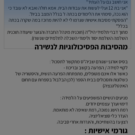
אני חושב גם על העתיד"
"אני בת 12 ועלי לעשות את עבודות הבית. אמא חולה ואבא לא עובד כי
הוא נכה, סימתי את הלימודים בכתה ז' בגלל המצב בבית".
"הפסקתי מסיבות אישיות שגרמו לי לא להיות מרוכז במה שקרה בכתה
בכלל"
מתוך דברי תלמידי היל"ה (תוכנית מינהל החברה והנוער שיעודה תוכנית
השלמה השלמת יסוד ולימודי השכלה לתלמידים שנשרו).
מהסיבות הפסיכולוגיות לנשירה
בסיס אורגני שגורם שביה"ס מתקשר לתסכול :
לקויי למידה / הפרעה בקשב ובריכוז -
כאשר אלו אינם מטופלים, מתפתחת הפרעה רגשית, והיסטוריה של
כשלונות ותסכולים בבית הספר (לכן הבלבול בספרות עם תחום
האינטליגנציה)
מניעים רגשיים המשפיעים על הלמידה :
דימוי וערך עצמיים ירודים.
רמת הישג נמוכה, רמת שאיפה לא מותאמת.
העדר כלי סוציאליזציה.
רצון עז בהשתייכות, והיגררות אחרי סביבה.
גורמי אישיות :