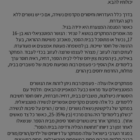
יכולותיו להבא.
בדרך כלל היעדרויות וחיסורים מקדמים נשירה, אם כי יש נושרים ללא
רקע העדרות.
כאשר המגמה המצערת היא ירידה בגיל.
מה אומרים המחקרים בנושא ? טנזיר : הנושר הפוטנציאלי הוא בן 16-
17, נכשל או מתוסכל בבית הספר, מאוכזב משיטות ההוראה, בעל
הרגשה של חוסר שייכות. בן למשפחה מעוטת אמצעים או מעורערת.
לעתים רוצה לעזוב / מצהיר לעצמו שרוצה לעזוב בכדי לעבוד. המחקר
באילינוי, בין הסיבות צוין יחס שלילי לבית הספר, דחיה, ראית חוסר ערך
בלימודים. אלן הוסיף כי פעמים רבות מופיעות סיבות של משברים בבית,
מחלות, החרפות יחסים בין הורים.
ממחקרים אלו עולה - פעמים רבות ניתן לזהות את הנושרים
הפוטנציאלים עוד מראש כבעל המאפיינים הבאים : תלמיד עם
היסטורית כישלונות, משברים בבית, דחייה חברתית, יחוס חוסר חשיבות
ללימודים. כל אלה סימנים מקדימים אפשריים לנשירה פוטנציאלית.
במחקר של גליקשטין נשאלו נושרים / מורים / הורים על סיבות לנשירה.
"כשלון בלימודים" היה גורם מרכזי (בין 25-35%, כאשר כל צד מאשים
אחר). במחקר אחר ציינו נושרים חוסר סיפוק מבית הספר. שנשאלו
לאחר זמן רב דיווחו "תחושת הפליה ורדיפה בבית הספר".
במגזר הערבי בישראל עולה ממחקר על דיווחים של ילדים/הורים/מורים
הבנה חלקית מהבית פחות במשפחות פטריאכליות, פחות התענינות