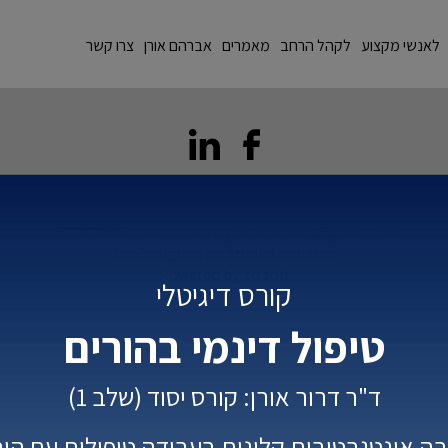
לאנשי מקצוע
לקהל הרחב
מאמרים
אברהם אורן
צרו קשר
ד"ר דרור אורן © כל הזכויות שמורות 2010
כל המידע באתר נועד להעשרה בלבד ואין לראות בו תחליף לייעוץ מקצועי
dr.dror.oren@gmail.com
| טל להתקשרות:
0522829862
SiteDesigned by:
StudioLeonardo
Powered by:
tq.soft
קורס דיגיטלי
טיפול דינמי בהורים
ד"ר דרור אורן: קורס יסוד (שלב 1)
ה אינטגרטיבית קלינית בעבודה טיפולית עם הור