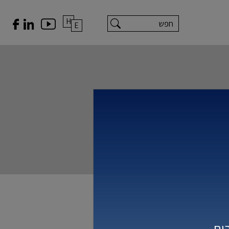
H
E
ים.