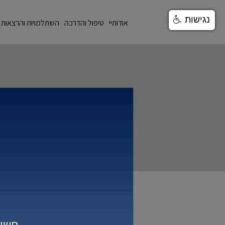
/templates/t4033/images/logo.svg
נגישות
אודותיי
טיפול והדרכה
השתלמויות והרצאות
תפיסה חינוכית הוליסטית רב-מערכתית ורב רובדית הרהורים ראשונים
חשיב