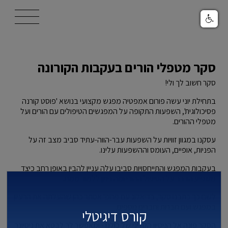
/templates/t4033/images/logo.svg
סקר מטפלי הורים בעקבות הקורונה
סקר חשוב לך ולי!
בתחילת יוני עשה פורום אמפטיה מפגש מקצועי בנושא 'פוסט קורנה
פסיכולוגית', השפעות התקופה על המפגשים הטיפולים עם הורים ועל
מטפלי ההורים.
עסקנו במגוון זוויות על השפעות עבר-הווה-עתיד סביב מצב זה על
הפניות, אופיים, העומס וההשפעות עלינו.
בעקבות המפגש והתייחסויות סביבו עלה עניין להבין באופן רחב כיצד
משפיע הדבר על הטיפול ההורי ומה ניתן ללמוד ממנו.
לשם כך כתבנו סקר, בדיאלוג עם פרופ' אסתר כהן שהעלתה את הרעיון
במפגש ועם חברות וחברים נוספים.
קורס דיגיטלי
הסקר פונה אל הניסיון הקליני של כולנו - ומאפשר לך לבטא את ניסיונך