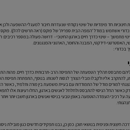
 חינוכיות חד מימדיות של שינוי נקודתי שנעדרות חיבור למעגלי ההשפעה ולכן אי
בכדורי אשתמש במודל 'המפה הבית ספרית' של פוקס (ראה תרשים להלן). פוק
נוי מתמשך – שינוי כדרך חיים בארגון החינוכי - דרושה פעולה במספר רכיבים: ה
י, האסטרטגי-דידקטי, המבנה והחומר, הארגוני והמנגנונים.
בכדורי :
י
ליהם מתבסס תהליך הטמעתה של התפיסה הרב-תרבותית כדרך חיים. מהות הת
, להתקרב אליו ולקבלו מבלי הצורך לנסות לשנותו. בנוסף, התפתחה תפיסת העו
הצגתי למורים מודל של התמודדות עם בעיית משמעת בין מורה ותלמיד, כאשר הדג
, רק כאשר החל הניסוי להתבסס ולחלחל לאנשים בארגון, החלו רעיונות אלו לתפוס
 על רכיבי העמדה הוטמעה באופן טבעי בניסוי ואנשים בארגון חשבו יותר ויות
נהגותי.
ה חיצונית ופנימית בנושאי תוכן. כמן כן, נבנו תפקידים חדשים כגון מובילת ניסו