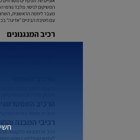
אופיים של תפקידים מסורתיים כגו
המשיקים לניסוי. מלבד גורמי ה
מעבר ליוזמה הראשונית, השרות 
עם חטיבת הביניים "אדיגה" בכפר
רכיב המנגנונים
הניסוי יצר תהליך בו אירועים י
והופכים חלק אינטגרלי מתכנית 
לראיון ולדיון, להגיב לנושא בר
בנושאי הניסוי, היו צוותים שנפגש
הרכיב האנושי
כדוגמה לטיפול ברכיב האנושי 
ויועצות, מדריכים ואמהות בית)
הרכיב האסטרטגי 
רכיב זה מתואר בפירוט בפרק 
רכיבי המבנה והחו
חשיב
רכיב זה התבטא בהקצאת מבנים ו
לעיתים קונפליקט באותם מקומות