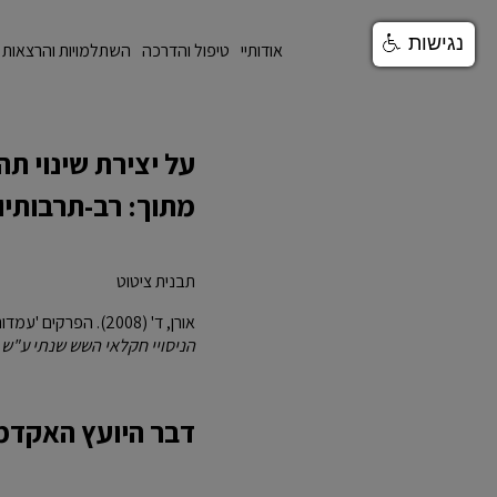
/templates/t4033/images/logo.svg
נגישות
אודותיי
טיפול והדרכה
השתלמויות והרצאות
על יצירת שינוי ת
מתוך: רב-תרבותיו
תבנית ציטוט
אורן, ד' (2008). הפרקים 'עמדות' 'השינוי הארגוני', ו 'דבר היועץ האקדמי' מתוך הספר
הניסויי חקלאי השש שנתי ע"ש 
דבר היועץ האקדמי