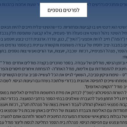
ים ומחנכים נדרשים לארגן אירועים ולבלות בבית הספר שעות ארוכות בהכנות וח
לפרטים נוספים
 תהליך השינוי הוא דינמי ויש בו קביעות ומחזוריות. כדי שהשינוי יצליח חייבים להיות תנ
תחיל השינוי. ניהול השינוי אינו פעולה חד-פעמית, אלא קבועה שתופסת חלק נכ
 ("המה") חייב להיות אמצעי ("האיך"), כגון, שדרה ארגונית דרכו יבוצע ויוטמע בפ
ם במבנה יציב יחסית של עבודה משותפת ותקשורת עניינית בין מספר גורמים מש
פר, מנהל הפנימייה, רכזות שכבה, יועצות, ועד הורים ואנשי צוות נוספים. בתו
תי.
 ובזמן הניסוי, מודלים של עבודה. בספר מוזכרים בקצרה מודלים אחדים: מודל 
-חינוכית להתמודדות עם אלימות, מודל האחו"ה- להפחתת איחורים חיסורים והפ
 – טיפוח וניקיון סביבה, השואף לגייס את הכל לעשייה סביב ערכים הקשורים 
פותחו שייכים לתפיסה ארגונית בכדורי שלתוכה נשזרו גם רעיונות הניסוי. לשם 
ב מודל "הקווים האדומים".
ל ב1998 כיוזמה של השרות הפסיכולוגי (שפ"י) לבדוק את מידת היחשפות תלמידים לאלימות ב
רית גליל תחתון פעל להעברת שאלונים בבתי הספר ברחבי המועצה. בכדורי הותא
ות ממצאי השאלון הוחלט לעבוד ראשית בצוות של מנהלת חט"ב, רכזות ויועצות 
מודדות עם האלימות והגברת המוגנות של הילדים באותן שכבות גיל שנמצאו בסיכו
של גבולות בטחון אישי שמטרת המערכת החינוכית לשמור ולתרגם אותם למערכ
ח ונפגש עם תפיסות הניסוי. מנהלת בית הספר החליטה לנסות וליצור מודל עב