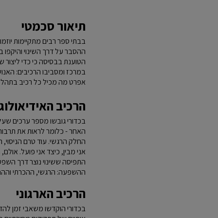
תיאור סכמטי
בבתי ספר רבים מתקיימות יוזמות
ההסבר על דרך השינוי והיקפו 
הטוענת בבסיסה כי כדי ליצור שי
במרכז ומסביבו הרכיבים: האנוש
אפרט מה מכיל כל רכיב בתהליך 
הרכיב האידיאולוג
בכדורי גובשו מספר ערכים שע
האחר - כלומר לראות את תרבותו
החלק הרגשי. עוד טרם הניסוי, 
אני מבין, כיצד אני פועל. אולם
התפיסה ששינוי נוצר דרך השפעה
ההשפעה: הרגשי, ההכרתי וההת
הרכיב הארגוני
בכדורי הוקדשו משאבי זמן להדרכ