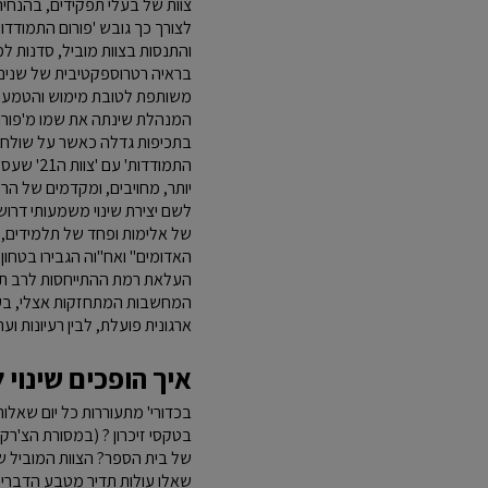
צוות של בעלי תפקידים, בהנחי
לצורך כך גובש 'פורום התמודדות
והתנסות בצוות מוביל, סדנות ל
בראיה רטרוספקטיבית של שנים,
משותפת לטובת מימוש והטמעת ר
המנהלת שינתה את שמו מ'פורום 
בתכיפות גדלה כאשר על שולחן צו
התמודדות
יותר, מחויבים, ומקדמים של הרע
לשם יצירת שינוי משמעותי דרוש 
של אלימות ופחד של תלמידים, י
האדומים" ואח"וה הגבירו בטחון
העלאת רמת ההתייחסות לרב תרבו
המחשבות המתחזקות אצלי, בעקב
ארגונית פועלת, לבין רעיונות וע
איך הופכים שינוי
בכדורי' מתעוררות כל יום שאלו
בטקסי זיכרון ? (במסורת הצ'רקס
של בית הספר? הצוות המוביל של
שאלו עולות תדיר מטבע הדברים