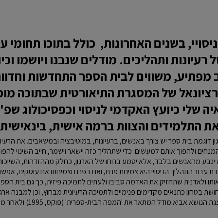
יסויי, בשנים האחרונות, כולל בתוכו תחומי 
ל רעיונות ותהליכים. מודלים שנבנו ויושמו וכי
פתיע, משווים לבית הספר התחדשות וחדוות 
ציונאל של המסגרת התיאורטית שבתוכה מופי
איה שלי כיועץ האקדמי לניסוי וכפסיכולוג שפ"
ת התלמידים והצוות ברמה אישית, בינאישית 
גון דוגמת בית ספר יש צורך באנשים, ברעיונות, במוטיבציה ובמשאבים. את הרעי
מנחים ולהפוך אותם למעשים. כדי שתהליך כזה יישאר וישמר, חייב השינוי להפ
ינבע מהאנשים בלבד, אלא יטמע ברוחו של הארגון, כחלק מההזדהות, השייכות
מאגדת עבור התהליך הניסויי היא צמיחת פרח, ואם בפרח וצמיחתו אנו עוסקים, אפ
אותו ולאדנית שתחזיק את האדמה סביבו ולעתים לתמיכה פיזית, כך גם בית הספר.
שת בטחון כתנאים מקדימים פנימיים ולתמיכה הרעיונית מבחוץ, וכן למבנה ארג
היצירתי להפוך למעשי. לשם הצגת הנ