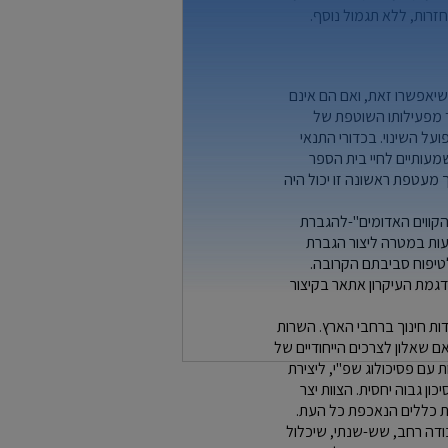
זרות, ללא תגמול נוסף.
אים שיאפשרו זאת, ואם הם אינם
בד מפעילותו השוטפת של
ועל השינוי. בכדורי התנאי
מעותיים לחיי בית הספר
ך מעטפת ראשונה זו יכול היה
"הקווים האדומים"-להגברת
רעות במטרה ליצור הגברת
לטיפוח סביבתם הקרובה.
הדגמת העיקרון אתאר בקיצור
מוסדות חינוך ברחבי הארץ. השרות
ם שאלון לצרכים הייחודיים של
עם פסיכולוג שפ"י, ליצירת
ן גבוה יחסית. הצוות יצר
ת כללים הנאכפת כל העת.
ודה רחב, שש-שנתי, שיכלול