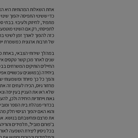
אחת השאלות המהותיות היא האם 
כדי ששינוי התפיסה יהפוך שינו
מתמיד, לחיזוק ולעיבוי. בבתי ס
לתפיסתי, רק אם השינוי מוטמע ב
כזה להפוך לאורך זמן לשינוי 
של תרבות ארגונית כמשמרת יי
במהלך שירותי הצבאי, באחת מיח
שנים לאחר מכן קשר טקסים אלו
החיילים הותיקים המשרתים בבסיס
ביחידה (במושגים עכשוויים אפ
והפך כל כך מיוחד ומשמעותי שא
מחזור גיוס, הכירו לעתים זה את
שלא ראו את העניין בעין יפה ו
גאות וייחודיות היחידה ולכן, ל
בכדורי מנהלת בית הספר ומוביל
והוא האם יהפוך הניסוי חלק מהמ
את מרצם ומחשבתם בנושא. אם אכ
ב'פורום מוביל', תלמידים והוריה
בכל ניסיון ליצירת השפעה לאור
והתלמידים וההורים יחפשו את המ