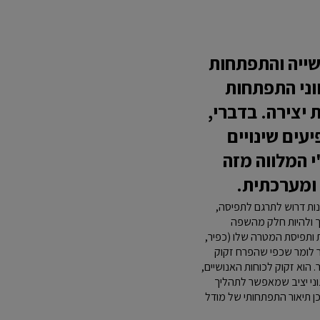
עשייה והתפתחות
ווני התפתחות
יצירה. בדברי,
עים שינויים
י המלווה מזה
ומערכתית.
ונות דרוש לתרגם לתפיסה,
וך ולהיות חלק מהשפה
 ותפיסת המטרה שלו (כפיר,
שר לומר שכפי שהפרח זקוק
 הוא זקוק לכוחות האנושיים,
וני יציב שמאפשר לתהליך
ושא אביא מודל המתאר את 'המפה הבית-ספרית' (פוקס, 1995) ולאחר מכן תיאור התפתחותי של מודל