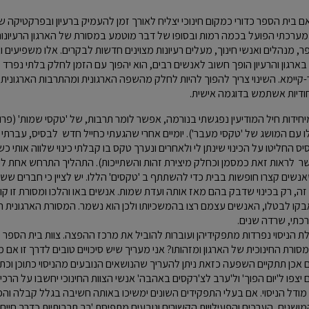
בית הספר כדורי כמקום חינוכי יצליח לאורך זמן להעמיק ברעיון ובפרקטיקה של
י מערכתי הפועל בכמה רמות ובסופו של דבר מוטמע במסורת של הארגון הרעיונות
פר, מנהלים ואנשי חינוך, מעלים רעיונות מצוינים חדשות לבקרים. אלו משפיעים ו
ארגון והרעיון הופך חשוב לאנשים רבים, הוא יהפוך עם הזמן לחלק בלתי נפרד מח
בר-קיימא. השינוי צריך להפוך להיות לחלק מהשפה הארגונית ומהתרבות הארגו
חודיות אשתמש בדוגמה אישית.
ידות חיל המודיעין נפגשתי בנורמה, אפשר לומר תרבות, של 'טקסי שמות' (פרופ'
 עם המושג של 'טקסי מעבר'). יומיים אחרי שהגעתי כחייל חדש לבסיס, עברתי
 החליטו על הכינוי שינתן לי ולאחרים ונערך טקס בו קבלתי כינוי שלווה אותי 
שר לראות זאת כמסמן וכחלק מיצירת זהות והשתייכות). התהליך התרחש אחת 
נשים קצרו חופשות בבית כדי להשתתף ב 'טקסים' הללו. יש לציין כי חברים ששרת
 זה, רק בכינוי שדבק בהם מאז אותה ועדת שמות. אנשים באו והלכו ומסורת זו ק
נאבקו לבטלו, האנשים עצמם רצו בהמשכיותו ולכן הוא נשמר. המסורת הארגונית 
הערכתי, שרדה שנים.
ת הניסוי נפרדות מתפקידיהן ועוברות להוביל את מרכז ההפצה. צוות בית הספר
סורת החינוכית של הארגון ומזהותו? אני מעריך שיש סיכויים טובים לדרך זו אם מ
ן תתקיים השפעה כזאת ניתן להעריך שהנושאים הנובעים מהניסוי כתוכן וכתהלי
ם יצפו ל'יום הפוך' ול'ערב לצ'רקסים באהבה' אנשי הצוות החינוכי יחשבו על הרכי
 מודל הניסוי. אם בעלי התפקידים השונים ימשיכו באותה חשיבה בגלל קבלה וה
ושגים, הערכים והפעילויות הקשורים ונובעים מתפיסת 'רב תרבותיות כדרך חיים' – 