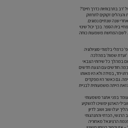
 'רב בתרבותיות כדרך חיים'?
 והנהלים זקוקים לתחזוק
אחרי שנה שנתיים נמוגים.
יי בית הספר. בכך יכול שינוי
נית. לשם המחשת משמעות כוחה
 כרמלי בלמודי סוציולוגיה
 'ועדת שמות' במהלכה
כשם במהלך כל שירותי הצבאי
לכמה חודשים עם הגעת חדשים
ו יחד, במידה ולא היו מאותו
וימה. גם כאשר היו מפקדים
הזאת הייתה משמעותית לבניית
 עומד בפני אתגר משמעותי
ובילי הארגון ימשיכו להשקיע
ך יעלו שוב ושוב לדיון
ב הרגשי, הכרתי והתנהגותי
פנמת הרציונאל מאחוריה
אזי יהפוך הניסוי משינוי