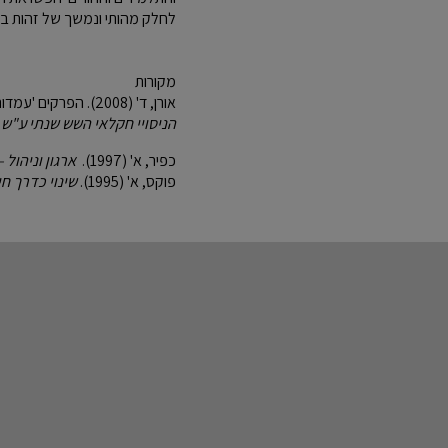
לחלק מהותי ונמשך של זהות בי
מקורות
אורן, ד' (2008). הפרקים 'עמדות' 'השינוי הארגוני', ו 'דבר היועץ האקדמי' מתוך הספר
הניסויי חקלאי השש שנתי ע"ש 
כפיר, א' (1997).
ארגון וניהול –
פוקס, א' (1995).
שינוי כדרך חי