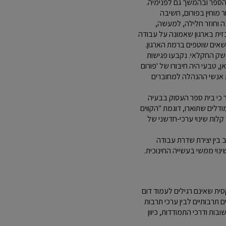
הספר ובהמשך גם לפנימיה.
ר מוחין בפורום, חשיבה
ה וחוזר חלילה, למעשה,
ית בארגון שאמונה על עבודה
אים שוטפים ברמת הארגון.
משק החקלאי. נקבעו פגישות
, טבעי היה חיבורו של 'פורום
 הפך את אנשי ההנהלה למחוברים
ר כי בית ספר העסוק בבעיה
דלים שתוארו, דוגמת "הקווים
קלות שינוי ערכי-חדשני של
בין יצירת שדרת עבודה
ינוי ממשי בעשייה החינוכית.
ית שאינם רגילים לעמוד דום
 תרבותיים לבין ערכי תרבות
ות ודרכי התמודדות, כיוון