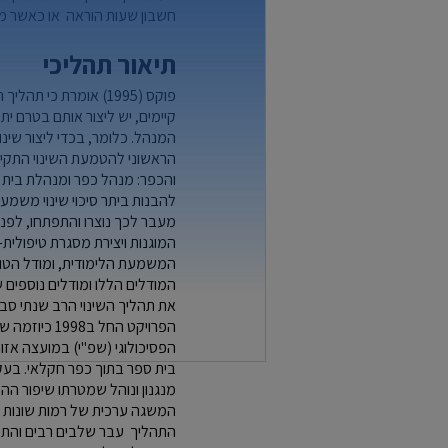
חשבון שעות הוראה או כאשר מור
תיאור תהליכי
פוקס (1995) אומרת כי
קיימים, יש ליצור אותם בטרם י
המנהל. כלומר, בכדי ליצור שינוי
הראשוני להטמעת השינוי התקיי
והכפר: מנהל כפר ומנהלת בית הס
להבנות ביתר סיכוי שינוי משמעו
מעבר לכך נוצרו והתפתחו, לפני
המוגנות ויצירת מסגרת טיפולית
המשמעת הלימודית, ומודל הטו"ס
המודלים הללו ומודלים נוספים ש
את תהליך השינוי הרב שנתי סבי
הפרויקט הח
הפסיכולוגי (שפ"י) במועצה אזו
בית ספר בתוך כפר חקלאי. בעקב
מנגנון ונוהל שמטרתו שיפור ההת
המשגה ערכית של רמות שונות 
התהליך עבר שלבים רבים והתפת