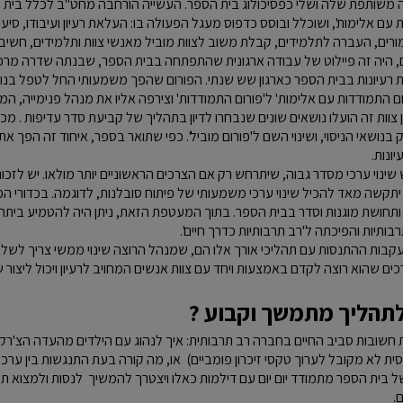
ה משותפת שלה ושלי כפסיכולוג בית הספר. העשייה הורחבה מחט"ב לכלל בית 
 עם אלימות', ושוכלל ובוסס כדפוס מעגל הפעולה בו: העלאת רעיון ועיבודו, סיעו
מורים, העברה לתלמידים, קבלת משוב לצוות מוביל מאנשי צוות ותלמידים, חשיב
 היה זה פיילוט של עבודה ארגונית שהתפתחה בבית הספר, שבנתה שדרה מרכז
עיונות בבית הספר כארגון שש שנתי. הפורום שהפך משמעותי החל לטפל בנוש
התמודדות עם אלימות' ל'פורום התמודדות' וצירפה אליו את מנהל פנימייה, ה
ות זה הועלו נושאים שונים שנבחרו לדיון בתהליך של קביעת סדר עדיפות . מכאן
' עם 'צוות ה21' שעסק בנושאי הניסוי, ושינוי השם ל'פורום מוביל'. כפי שתואר בספר, איחוד זה
יונות.
שינוי ערכי מסדר גבוה, שיתרחש רק אם הצרכים הראשוניים יותר מולאו. יש לזכו
תקשה מאד להכיל שינוי ערכי משמעותי של פיתוח סובלנות, לדוגמה. בכדורי המו
 ותחושת מוגנות וסדר בבית הספר. בתוך המעטפת הזאת, ניתן היה להטמיע ביתר 
תיות והפיכתה ל'רב תרבותיות כדרך חיים'.
ות ההתנסות עם תהליכי אורך אלו הם, שמנהל הרוצה שינוי ממשי צריך לשלב 
רכים שהוא רוצה לקדם באמצעות ויחד עם צוות אנשים המחויב לרעיון ויכול ליצור ש
 לתהליך מתמשך וקבוע ?
ת חשובות סביב החיים בחברה רב תרבותית: איך לנהוג עם הילדים מהעדה הצ'רקס
ית לא מקובל לערוך טקסי זיכרון פומביים) או, מה קורה בעת התנגשות בין ערכים
 בית הספר מתמודד יום יום עם דילמות כאלו ויצטרך להמשיך לנסות ולמצוא תשוב
.