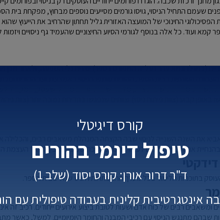
ן מחנך ורכזת שכבה. הוגדרו פורומים ייחודיים העוסקים רק בניסוי ובפורומים קיימ
פנים שעמם התחיל הניסוי, גויסו גורמים מסייעים נוספים מבחוץ, מפקחת בית הס
הפסיכולוגי החינוכי של המועצה האזורית גליל תחתון שהרחיב את הייעוץ שהוא
 קמא ועוד. כל אלה בנוסף לגורמי הסיוע החיצוניים שהעמיד גף ניסויים ויזמות
יחודיים (כמו לדוגמא ערב נעל"ה המפורט בספר) יוצרים גלי השפעה, ולאחר מכן 
העבודה השנתית בבית הספר. ההורים שותפו בניסוי באמצעות ועד ההורים ומכתב
מות השונות. מבחינת ישיבות צוות, מלבד ישיבות 'פורום מוביל' שעסק, במקביל לע
ו באופן קבוע (צוות פיתוח ניסוי) וצוותים שנפגשו בתדירות נמוכה יותר (צוות ניהול נ
קורס דיגיטלי
אביא את השנה השנייה לניסוי שבה הקצתה המנהלת משאבים רבים, והכלילה את 
טיפול דינמי בהורים
, בהנחיית אנשי צוות פנימיים לעבור סדנה נמשכת שמטרתה בין השאר העצמת האדו
דידקטי
ד"ר דרור אורן: קורס יסוד (שלב 1)
העוסק בתוכניות הלימוד בכל מערך ההתפתחות השש שנתי בבית הספר.
מר
ה אינטגרטיבית קלינית בעבודה טיפולית עם הור
משאבים רבים של כוח אדם ושעות לטובת ביצוע אירועים ייחודים. רכיב זה אינו 
 שבהם מתנגש הניסוי עם רכיבי המבנה והחומר היומיומיים. למשל, כאשר מתבצ