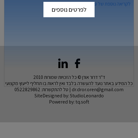
לקריאה נוספת של עיקרי השינויים לחצו כאן
לפרטים נוספים
ד"ר דרור אורן © כל הזכויות שמורות 2010
כל המידע באתר נועד להעשרה בלבד ואין לראות בו תחליף לייעוץ מקצועי
dr.dror.oren@gmail.com
| טל להתקשרות:
0522829862
SiteDesigned by:
StudioLeonardo
Powered by:
tq.soft