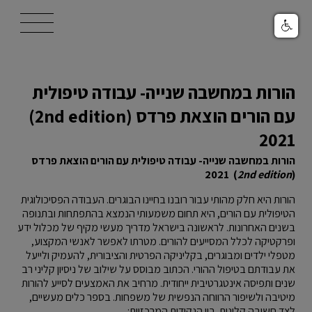
/templates/t4033/images/logo.svg
הורות במחשבה שנייה- עבודה טיפולית
עם הורים הוצאת פרדס (2nd edition)
2021
הורות במחשבה שנייה- עבודה טיפולית עם הורים הוצאת פרדס
) 2021
2nd edition
(
הורות היא חלק מהותי עבור רובנו בחיינו הבוגרים. העבודה הפסיכולוגית
הטיפולית עם הורים, היא תחום משמעותי הנמצא בהתפתחות ובתנופה
בשנים האחרונות. לראשונה בישראל מדריך מעשי מקיף של מכלול ידע
ופרקטיקה לכלל המסייעים להורים. מטרתו לאפשר לאנשי המקצוע,
מטפלי ילדים ומבוגרים, בקליניקה הפרטית והציבורית, להעמיק ולייעל
את עבודתם בטיפול ההורי. הכתוב מבוסס על שילוב של ניסיון קליני רב
שנים ותפיסה אינטגרטיבית ייחודית. מרחיב את האמצעים לסייע להורות
מיטיבה ולשיפור הרווחה הנפשית של משפחות. בספר כלים מעשיים,
לצד חשיבה קלינית. בין הנקודות המרכזיות: