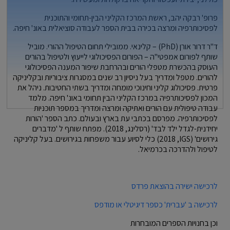
פרופ' רבקה יהב, ראשת המרכז הקליני הבין-תחומי והתוכנית
לפסיכותרפיה ומרצה בכירה בבית הספר לעבודה סוציאלית באונ' חיפה.
ד"ר דרור אורן (
PhD
) – קלינאי. ממובילי תחום הטיפול ההורי. מוביל
שותף לפורום אמפטי"ה – הפורום הפסיכולוגי לייעוץ ולטיפול בהורים
העוסק בהכשרת מטפלי הורים ובהרחבת שיפור המענה הפסיכולוגי
להורים. מטפל ומדריך בעל ניסיון רב שנים במסגרות ציבוריות ובקליניקה
פרטית. פסיכולוג קליני וחינוכי מומחה ומדריך בשתי החטיבות. ניהל את
המכון לפסיכותרפיה במרכז הקליני הבין תחומי באונ' חיפה. מלמד
עבודה טיפולית עם הורים ואתיקה ומרצה ומדריך במספר תוכניות
לפסיכותרפיה. מפרסם בכתבי עת בארץ ובעולם. כתב הספר 'הורות
יחידנית-לגדל ילד לבד' (רסלינג, 2018). מפתח שותף ל
'מדברים
גירושים' (
IGS
, 2018) כלי לסיוע עבור משפחות בגירושים. בעל קליניקה
לטיפול ולהדרכה בכרמיאל.
לרכישה ישירה בהוצאת פרדס
לרכישה ב 'עברית' כספר דיגיטלי או מודפס
וכן בחנויות הספרים המובחרות